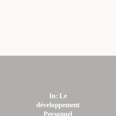
06.51.39.80.40.
stephanie@therapiesymbolique.fr
ACCUEIL
CONSULTATIONS
À PROPOS
In: Le
développement
SOMMAIRE
Personnel