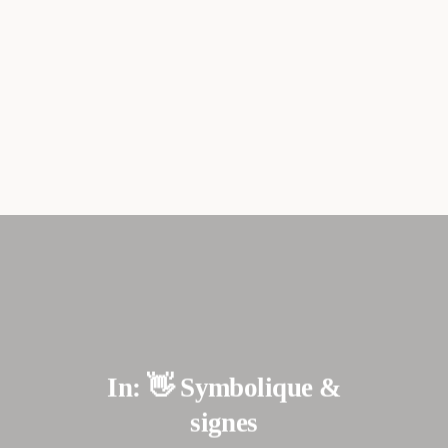
06.51.39.80.40.
stephanie@therapiesymbolique.fr
ACCUEIL
CONSULTATIONS
À PROPOS
In: 👋 Symbolique &
SOMMAIRE
signes