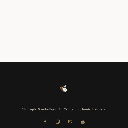
L’heure miroir inversée
14H41
18 décembre 2023
by
Stéphanie Esteves
in
👋 Symbolique & signes
L’heure miroir inversée 14H41: Un guide
pratique pour savoir comment utiliser
cette énergie pour concrétiser vos rêves.
8
READ MORE
17
Thérapie Symbolique 2026 , by Stéphanie Estèves.