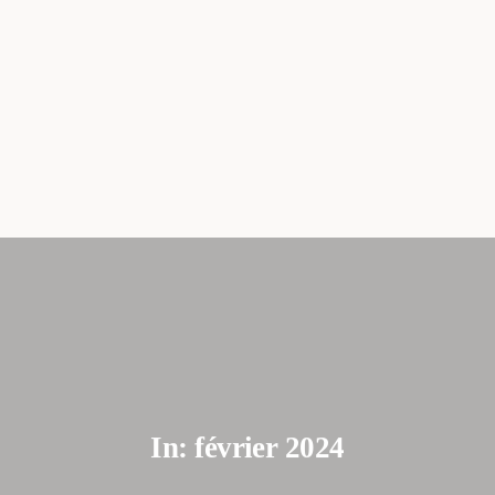
06.51.39.80.40.
stephanie@therapiesymbolique.fr
ACCUEIL
CONSULTATIONS
À PROPOS
In: février 2024
SOMMAIRE