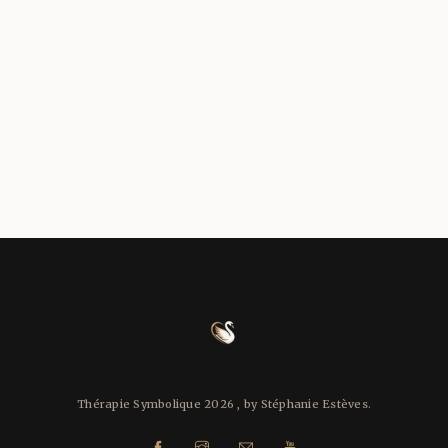
Schémas répétitifs :
pourquoi la même histoire
se rejoue-t-elle ?
8 juillet 2026
by
Stéphanie Esteves
in
Le développement Personnel
,
Pro
0
READ MORE
0
Thérapie Symbolique 2026 , by Stéphanie Estèves.