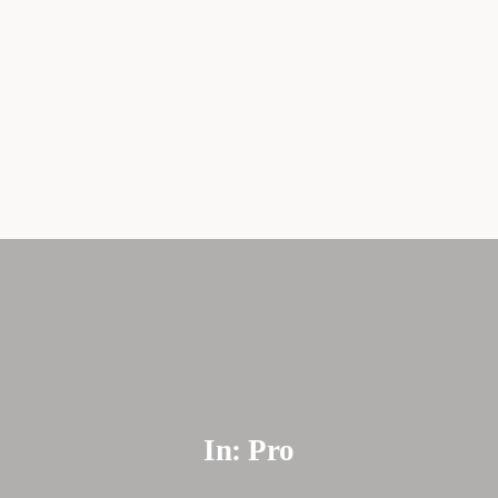
06.51.39.80.40.
stephanie@therapiesymbolique.fr
ACCUEIL
CONSULTATIONS
À PROPOS
In: Pro
SOMMAIRE