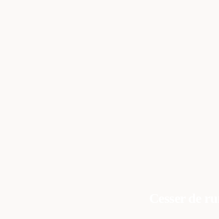
06.51.39.80.40.
stephanie@therapiesymbolique.fr
Cesser de ru