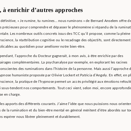
, à enrichir d’autres approches
 définitive, « Je rumine, tu rumines… nous ruminons » de Bernard Anselem offre d
és précieuses pour comprendre et dépasser le phénomène si répandu de la ruminat
ntale. Les nombreux outils concrets issus des TCC qu’il propose, comme la pleine
nscience, la réattribution cognitive ou le recadrage des objectifs, sont directement
plicables au quotidien pour améliorer notre bien-être.
pendant, l’approche du Docteur gagnerait, à mon avis, à être enrichie par des
lairages complémentaires. La psychanalyse par exemple, en explorant les racines
conscientes des ruminations dans l’histoire de la personne. Mais aussi l’approche 
hypnose humaniste proposée par Olivier Lockert et Patricia d’Angely. En effet, en p
nscience, la pratique de l’hypnose permet un accès privilégié aux émotions refoul
i sous-tendent nos comportements. Tout ceci vient, selon moi, encore approfondir
ise en charge.
s apports des différents courants. J’aime l’idée que nous puissions nous orienter
de la rumination et du bien-être mental en général méritent d’être abordés sur to
ons espérer nous libérer pleinement et durablement.