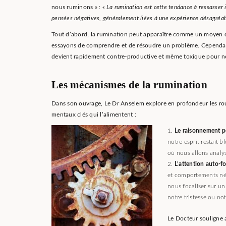
nous ruminons » :
« La rumination est cette tendance à ressasser
pensées négatives, généralement liées à une expérience désagréab
Tout d’abord, la rumination peut apparaître comme un moyen d
essayons de comprendre et de résoudre un problème. Cependant
devient rapidement contre-productive et même toxique pour no
Les mécanismes de la rumination
Dans son ouvrage, Le Dr Anselem explore en profondeur les rou
mentaux clés qui l’alimentent :
Le raisonnement pe
notre esprit restait
où nous allons analyse
L’attention auto-fo
et comportements nég
nous focaliser sur un
notre tristesse ou not
Le Docteur souligne a