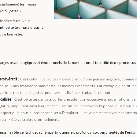
 indéfiniment les mêmes
le du passé. »
e faire face. Nous
, cette tournure d’esprit
tre bien-être.
ages psychologiques et émotionnels de la rumination. Il identifie deux processus
rsévératif
: C’est cette incapacité à « décrocher » d’une pensée négative, comme s
 bloqué. Nous ressassons sans cesse les mêmes évènements. Par exemple, une situat
r tous nos faits et gestes, pour savoir s’ils étaient adaptés ou non.
calisée
: C’est cette tendance à porter une attention excessive à nos émotions, pe
atifs, amplifiant ainsi leur impact. C’est un peu comme en hypnose, plus nous al
 aspect plus nous allons contribuer à l’amplifier. Il en va de même avec nos émotio
re anxiété va croître si on l’alimente.
ussi le rôle central des schémas émotionnels profonds, souvent hérités de l’enfan