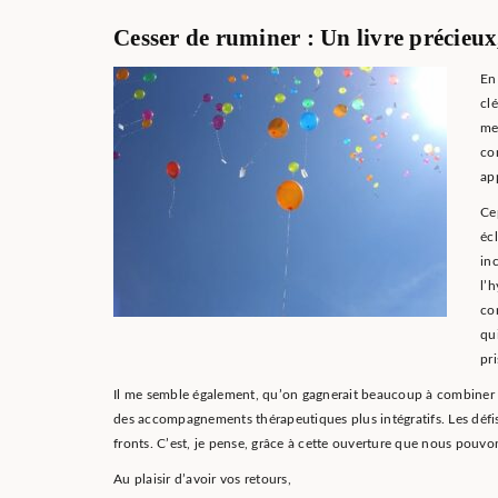
Cesser de ruminer : Un livre précieux
En
cl
me
co
ap
Ce
éc
in
l’
co
qu
pr
Il me semble également, qu’on gagnerait beaucoup à combiner le
des accompagnements thérapeutiques plus intégratifs. Les défis 
fronts. C’est, je pense, grâce à cette ouverture que nous pouv
Au plaisir d’avoir vos retours,