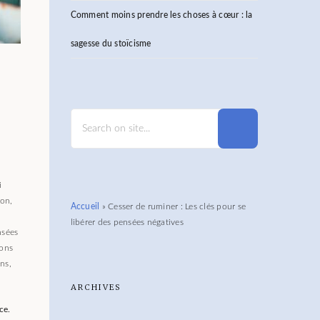
Comment moins prendre les choses à cœur : la
sagesse du stoïcisme
i
ion,
Accueil
»
Cesser de ruminer : Les clés pour se
libérer des pensées négatives
nsées
lons
ns,
ARCHIVES
ce.