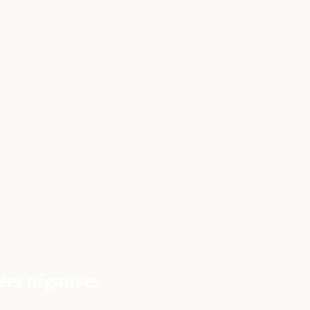
ONS
À PROPOS
SOMMAIRE
ées négatives