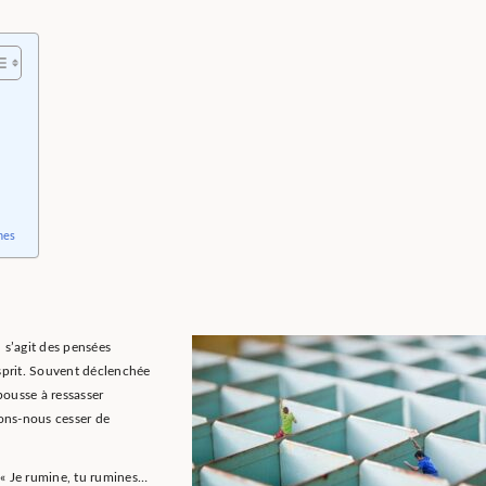
hes
 s’agit des pensées
sprit. Souvent déclenchée
pousse à ressasser
ons-nous cesser de
« Je rumine, tu rumines…