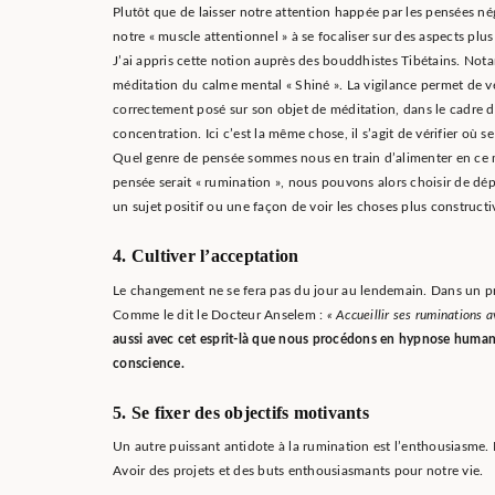
Plutôt que de laisser notre attention happée par les pensées né
notre « muscle attentionnel » à se focaliser sur des aspects plus 
J’ai appris cette notion auprès des bouddhistes Tibétains. Not
méditation du calme mental « Shiné ». La vigilance permet de vé
correctement posé sur son objet de méditation, dans le cadre d
concentration. Ici c’est la même chose, il s’agit de vérifier où s
Quel genre de pensée sommes nous en train d’alimenter en ce 
pensée serait « rumination », nous pouvons alors choisir de dép
un sujet positif ou une façon de voir les choses plus constructi
4. Cultiver l’acceptation
Le changement ne se fera pas du jour au lendemain. Dans un pr
Comme le dit le Docteur Anselem :
« Accueillir ses ruminations 
aussi avec cet esprit-là que nous procédons en hypnose humanis
conscience.
5. Se fixer des objectifs motivants
Un autre puissant antidote à la rumination est l’enthousiasme
Avoir des projets et des buts enthousiasmants pour notre vie.