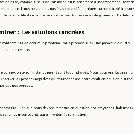
ités de base, comme la peur de l’abandon ou le sentiment d’incompétence, sont d
 rumination. Nous ne sommes pas égaux quant à l’héritage qui nous à été transmis
n terreau fertile dans lequel se sont semées toutes sortes de graines et d’habitude
miner : Les solutions concrètes
 contente pas de décrire le problème, mais propose aussi une panoplie d’outils
oici quelques-uns :
e connexion avec l’instant présent sont tout indiqués. Nous pouvons favoriser la
Observer les pensées négatives qui tournent dans notre esprit en nous en distanci
mmes pas nos pensées.
st nécessaire. Bien sûr, nous devons remettre en question nos croyances limitantes e
es schémas inconscients qui alimentent la rumination.